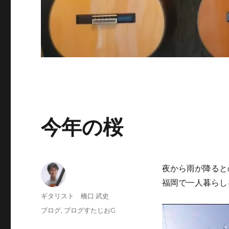
今年の桜
夜から雨が降ると
福岡で一人暮らし
投
ギタリスト 橋口 武史
稿
投
カ
ブログ
,
ブログすたじおG
者
稿
テ