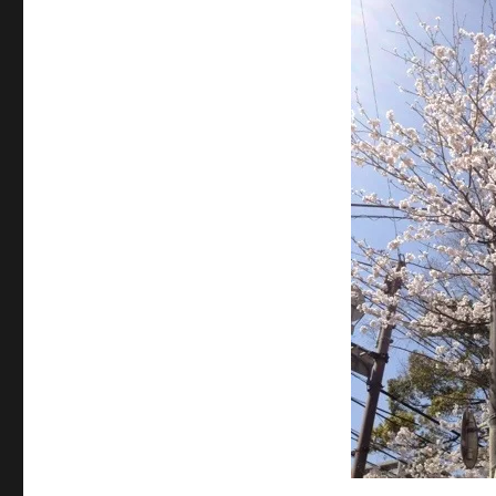
日:
ゴ
リ
ー