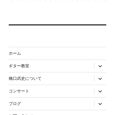
ホーム
サ
ギター教室
ブ
メ
ニ
サ
橋口武史について
ュ
ブ
ー
メ
を
ニ
サ
コンサート
展
ュ
ブ
開
ー
メ
を
ニ
サ
ブログ
展
ュ
ブ
開
ー
メ
を
ニ