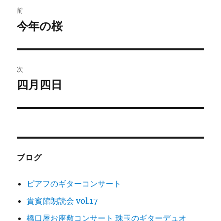
投
前
稿
今年の桜
前
の
ナ
投
ビ
稿:
次
ゲ
四月四日
次
の
ー
投
シ
稿:
ョ
ブログ
ン
ピアフのギターコンサート
貴賓館朗読会 vol.17
橋口屋お座敷コンサート 珠玉のギターデュオ