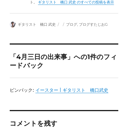
ト。
ギタリスト 橋口 武史 のすべての投稿を表示
投
投
カ
ギタリスト 橋口 武史
ブログ
,
ブログすたじおG
稿
稿
テ
者
日:
ゴ
リ
ー
「4月三日の出来事」への1件のフィ
ードバック
ピンバック:
イースター | ギタリスト 橋口武史
コメントを残す