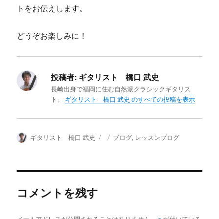
トをお伝えします。
どうぞお楽しみに！
投稿者:
ギタリスト 橋口 武史
長崎出身で福岡に住む自然派クラシックギタリス
ト。
ギタリスト 橋口 武史 のすべての投稿を表示
投
投
カ
ギタリスト 橋口 武史
ブログ
,
レッスンブログ
稿
稿
テ
者
日:
ゴ
リ
ー
コメントを残す