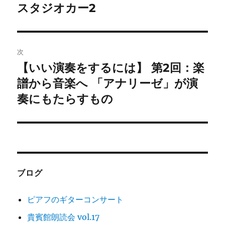
稿
スタジオカー2
前
の
ナ
投
ビ
稿:
次
ゲ
【いい演奏をするには】 第2回：楽
次
の
譜から音楽へ 「アナリーゼ」が演
ー
投
奏にもたらすもの
シ
稿:
ョ
ン
ブログ
ピアフのギターコンサート
貴賓館朗読会 vol.17