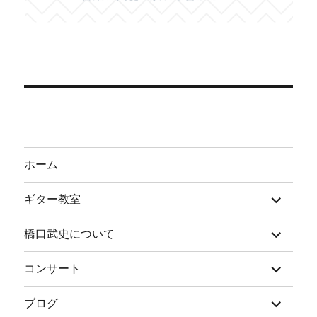
ホーム
サ
ギター教室
ブ
メ
ニ
サ
橋口武史について
ュ
ブ
ー
メ
を
ニ
サ
コンサート
展
ュ
ブ
開
ー
メ
を
ニ
サ
ブログ
展
ュ
ブ