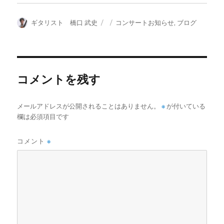
投
投
カ
ギタリスト 橋口 武史
コンサートお知らせ
,
ブログ
稿
稿
テ
者
日:
ゴ
リ
ー
コメントを残す
メールアドレスが公開されることはありません。
※
が付いている
欄は必須項目です
コメント
※