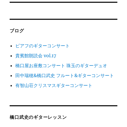
稿:
ョ
ン
ブログ
ピアフのギターコンサート
貴賓館朗読会 vol.17
橋口屋お座敷コンサート 珠玉のギターデュオ
田中瑞穂&橋口武史 フルート&ギターコンサート
有智山荘クリスマスギターコンサート
橋口武史のギターレッスン