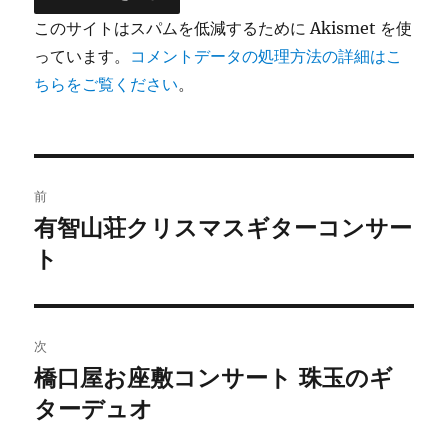
このサイトはスパムを低減するために Akismet を使
っています。
コメントデータの処理方法の詳細はこ
ちらをご覧ください
。
投
前
稿
有智山荘クリスマスギターコンサー
前
の
ト
ナ
投
ビ
稿:
ゲ
次
橋口屋お座敷コンサート 珠玉のギ
次
ー
の
ターデュオ
シ
投