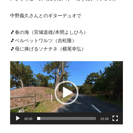
中野義久さんとのギターデュオで
🎵春の海（宮城道雄/本間よしひろ）
🎵ベルベットワルツ（吉松隆）
🎵母に捧げるソナチネ（横尾幸弘）
動
画
プ
レ
ー
ヤ
ー
00:00
01:04