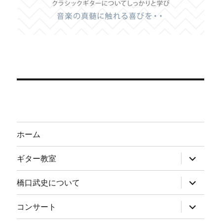
ホーム
サ
ギター教室
ブ
メ
ニ
サ
橋口武史について
ュ
ブ
ー
メ
を
ニ
サ
コンサート
展
ュ
ブ
開
ー
メ