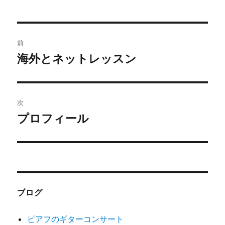
投
前
稿
海外とネットレッスン
前
の
ナ
投
ビ
稿:
次
ゲ
プロフィール
次
の
ー
投
シ
稿:
ョ
ブログ
ン
ピアフのギターコンサート