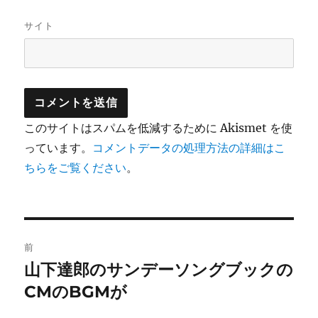
サイト
このサイトはスパムを低減するために Akismet を使
っています。
コメントデータの処理方法の詳細はこ
ちらをご覧ください
。
投
前
稿
山下達郎のサンデーソングブックの
前
の
CMのBGMが
ナ
投