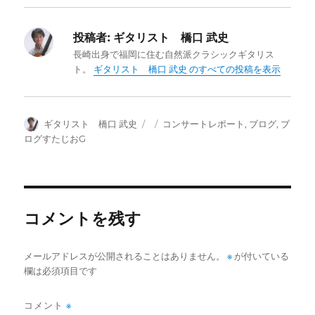
投稿者:
ギタリスト 橋口 武史
長崎出身で福岡に住む自然派クラシックギタリス
ト。
ギタリスト 橋口 武史 のすべての投稿を表示
投
投
カ
ギタリスト 橋口 武史
コンサートレポート
,
ブログ
,
ブ
稿
稿
テ
ログすたじおG
者
日:
ゴ
リ
ー
コメントを残す
メールアドレスが公開されることはありません。
※
が付いている
欄は必須項目です
コメント
※