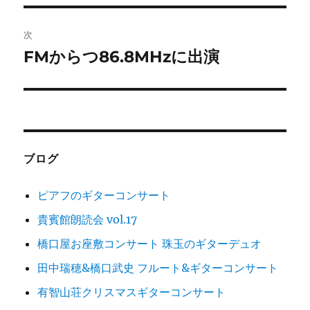
ビ
稿:
ゲ
次
FMからつ86.8MHzに出演
次
ー
の
シ
投
稿:
ョ
ン
ブログ
ピアフのギターコンサート
貴賓館朗読会 vol.17
橋口屋お座敷コンサート 珠玉のギターデュオ
田中瑞穂&橋口武史 フルート&ギターコンサート
有智山荘クリスマスギターコンサート