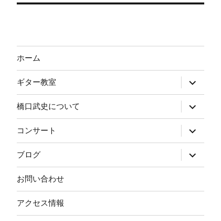
ホーム
サ
ギター教室
ブ
メ
ニ
サ
橋口武史について
ュ
ブ
ー
メ
を
ニ
サ
コンサート
展
ュ
ブ
開
ー
メ
を
ニ
サ
ブログ
展
ュ
ブ
開
ー
メ
を
ニ
お問い合わせ
展
ュ
開
ー
を
アクセス情報
展
開