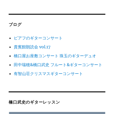
シ
稿:
ョ
ン
ブログ
ピアフのギターコンサート
貴賓館朗読会 vol.17
橋口屋お座敷コンサート 珠玉のギターデュオ
田中瑞穂&橋口武史 フルート&ギターコンサート
有智山荘クリスマスギターコンサート
橋口武史のギターレッスン