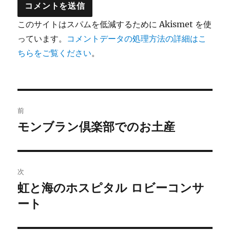
このサイトはスパムを低減するために Akismet を使
っています。
コメントデータの処理方法の詳細はこ
ちらをご覧ください
。
投
前
稿
モンブラン倶楽部でのお土産
前
の
ナ
投
ビ
稿:
次
ゲ
虹と海のホスピタル ロビーコンサ
次
の
ート
ー
投