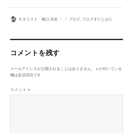
投
投
カ
ギタリスト 橋口 武史
ブログ
,
ブログすたじおG
稿
稿
テ
者
日:
ゴ
リ
ー
コメントを残す
メールアドレスが公開されることはありません。
※
が付いている
欄は必須項目です
コメント
※