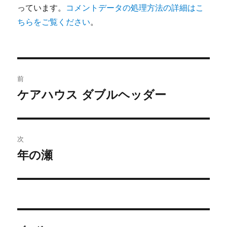
っています。
コメントデータの処理方法の詳細はこ
ちらをご覧ください
。
投
前
稿
ケアハウス ダブルヘッダー
前
の
ナ
投
ビ
稿:
次
ゲ
年の瀬
次
の
ー
投
シ
稿:
ョ