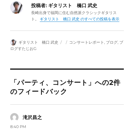
投稿者:
ギタリスト 橋口 武史
長崎出身で福岡に住む自然派クラシックギタリス
ト。
ギタリスト 橋口 武史 のすべての投稿を表示
投
投
カ
ギタリスト 橋口 武史
コンサートレポート
,
ブログ
,
ブ
稿
稿
テ
ログすたじおG
者
日:
ゴ
リ
ー
「パーティ、コンサート」への2件
のフィードバック
滝沢昌之
よ
り:
8:40 PM