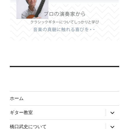
ホーム
サ
ギター教室
ブ
メ
ニ
サ
橋口武史について