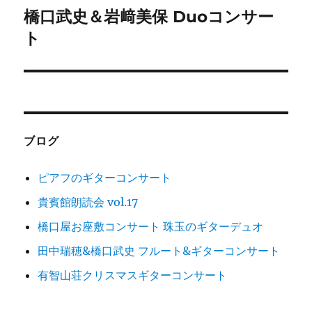
ゲ
橋口武史＆岩﨑美保 Duoコンサー
次
の
ト
ー
投
シ
稿:
ョ
ン
ブログ
ピアフのギターコンサート
貴賓館朗読会 vol.17
橋口屋お座敷コンサート 珠玉のギターデュオ
田中瑞穂&橋口武史 フルート&ギターコンサート
有智山荘クリスマスギターコンサート