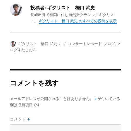
投稿者:
ギタリスト 橋口 武史
長崎出身で福岡に住む自然派クラシックギタリス
ト。
ギタリスト 橋口 武史 のすべての投稿を表示
投
投
カ
ギタリスト 橋口 武史
コンサートレポート
,
ブログ
,
ブ
稿
稿
テ
ログすたじおG
者
日:
ゴ
リ
ー
コメントを残す
メールアドレスが公開されることはありません。
※
が付いている
欄は必須項目です
コメント
※