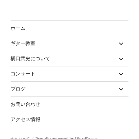
ホーム
サ
ギター教室
ブ
メ
ニ
サ
橋口武史について
ュ
ブ
ー
メ
を
ニ
サ
コンサート
展
ュ
ブ
開
ー
メ
を
ニ
サ
ブログ
展
ュ
ブ
開
ー
メ
を
ニ
お問い合わせ
展
ュ
開
ー
を
アクセス情報
展
開