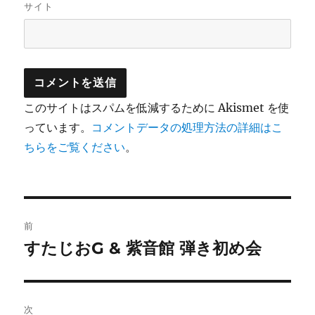
サイト
このサイトはスパムを低減するために Akismet を使
っています。
コメントデータの処理方法の詳細はこ
ちらをご覧ください
。
投
前
稿
すたじおG & 紫音館 弾き初め会
前
の
ナ
投
ビ
稿:
次