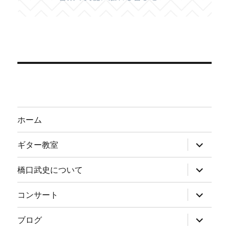
ホーム
サ
ギター教室
ブ
メ
ニ
サ
橋口武史について
ュ
ブ
ー
メ
を
ニ
サ
コンサート
展
ュ
ブ
開
ー
メ
を
ニ
サ
ブログ
展
ュ
ブ