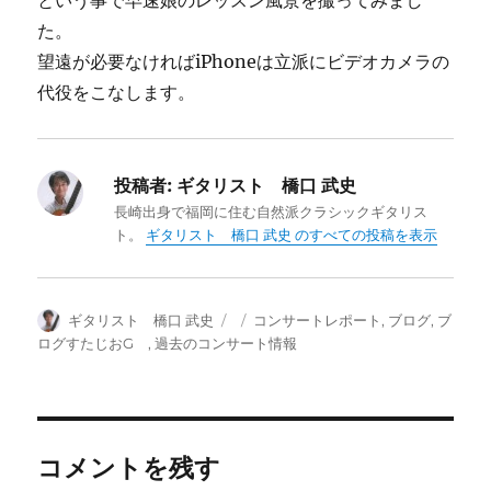
という事で早速娘のレッスン風景を撮ってみまし
た。
望遠が必要なければiPhoneは立派にビデオカメラの
代役をこなします。
投稿者:
ギタリスト 橋口 武史
長崎出身で福岡に住む自然派クラシックギタリス
ト。
ギタリスト 橋口 武史 のすべての投稿を表示
投
投
カ
ギタリスト 橋口 武史
コンサートレポート
,
ブログ
,
ブ
稿
稿
テ
ログすたじおG
,
過去のコンサート情報
者
日:
ゴ
リ
ー
コメントを残す