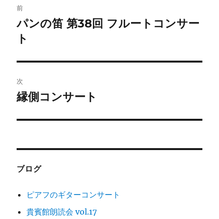
前
稿
パンの笛 第38回 フルートコンサー
前
の
ト
ナ
投
ビ
稿:
ゲ
次
縁側コンサート
次
ー
の
シ
投
稿:
ョ
ン
ブログ
ピアフのギターコンサート
貴賓館朗読会 vol.17