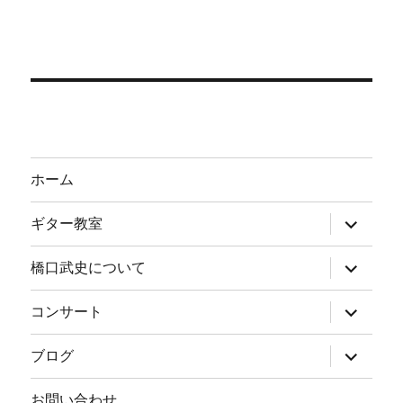
ホーム
サ
ギター教室
ブ
メ
ニ
サ
橋口武史について
ュ
ブ
ー
メ
を
ニ
サ
コンサート
展
ュ
ブ
開
ー
メ
を
ニ
サ
ブログ
展
ュ
ブ
開
ー
メ
を
ニ
お問い合わせ