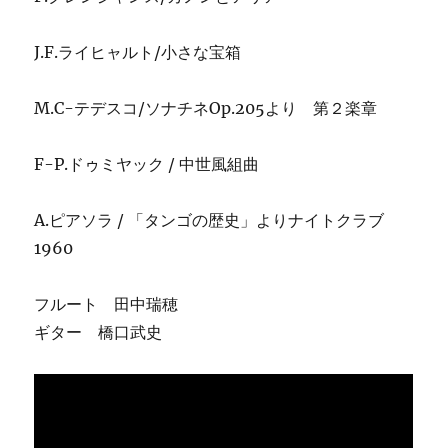
J.F.ライヒャルト/小さな宝箱
M.C-テデスコ/ソナチネOp.205より 第２楽章
F-P.ドゥミヤック / 中世風組曲
A.ピアソラ / 「タンゴの歴史」よりナイトクラブ
1960
フルート 田中瑞穂
ギター 橋口武史