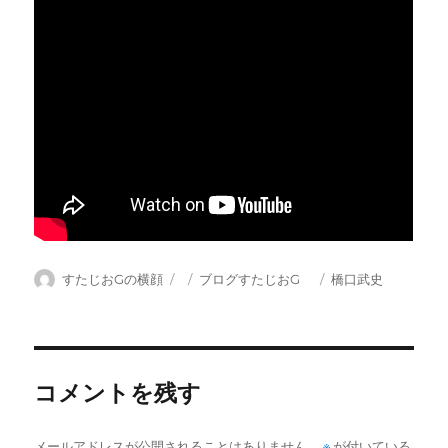
投
投
カ
タ
すたじおGの横顔
ブログすたじおG
橋口武史
稿
稿
テ
グ
者
日:
ゴ
リ
ー
コメントを残す
メールアドレスが公開されることはありません。
※
が付いている