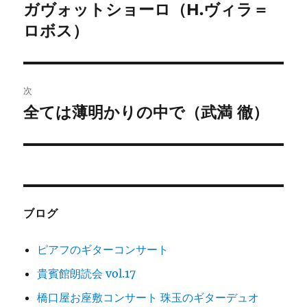
稿
ガヴォットショーロ（H.ヴィラ＝
前
の
ロボス）
ナ
投
ビ
稿:
ゲ
次
全ては薄明かりの中で（武満 徹）
次
ー
の
シ
投
稿:
ョ
ン
ブログ
ピアフのギターコンサート
貴賓館朗読会 vol.17
橋口屋お座敷コンサート 珠玉のギターデュオ