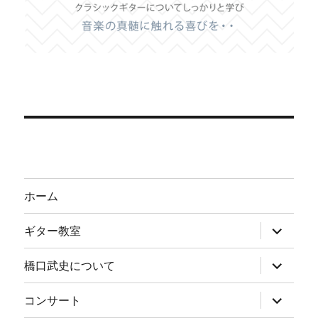
ホーム
サ
ギター教室
ブ
メ
ニ
サ
橋口武史について
ュ
ブ
ー
メ
を
ニ
サ
コンサート
展
ュ
ブ
開