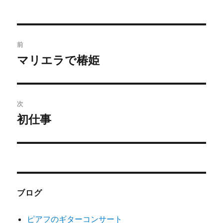
投
前
稿
マリエラで椿姫
前
の
ナ
投
ビ
稿:
次
ゲ
初仕事
次
の
ー
投
シ
稿:
ョ
ブログ
ン
ピアフのギターコンサート