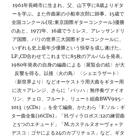
1961年長崎市に生まれ、父、山下亨に8歳よりギタ
ーを学ぶ。また作曲家の小船幸次郎に師事。15歳で
全国コンクール(現:東京国際ギターコンクール)優勝
のあと、1977年、16歳でラミレス、アレッサンドリ
ア国際、パリの世界三大国際ギターコンクールに、
いずれも史上最年少優勝という快挙を成し遂げた。
LP.,CD合わせてこれまでに85枚のアルバムを発表。
1980年発表の自身の編曲による〈展覧会の絵〉が大
反響を得る。以後〈火の鳥〉〈シェエラザート〉
〈新世界より〉などオーケストラ用大曲をギター用
に次々アレンジ、さらに「バッハ：無伴奏ヴァイオ
リン、チェロ、フルート、リュート組曲BWV995-
1013（5CDs）」を全て編曲。かたわら「F.ソル：ギ
ター曲全集(16CDs)」「H.ヴィラロボス:12の練習曲
と5つのエチュード」「M.カステルヌオーヴォ＝テ
デスコ：ゴヤによる24のカプリチョス」など、ギタ