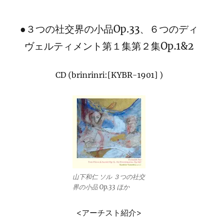
●３つの社交界の小品Op.33、６つのディ
ヴェルティメント第１集第２集Op.1&2
CD (brinrinri:[KYBR-1901] )
山下和仁 ソル ３つの社交
界の小品 Op.33 ほか
<アーチスト紹介>