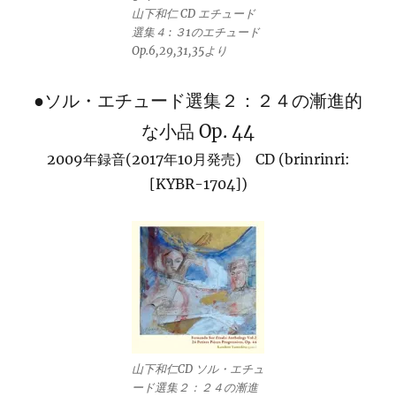
山下和仁 CD エチュード
選集４ : ３1のエチュード
Op.6,29,31,35より
●ソル・エチュード選集２：２４の漸進的
な小品 Op. 44
2009年録音(2017年10月発売) CD (brinrinri:
[KYBR-1704])
山下和仁CD ソル・エチュ
ード選集２：２４の漸進