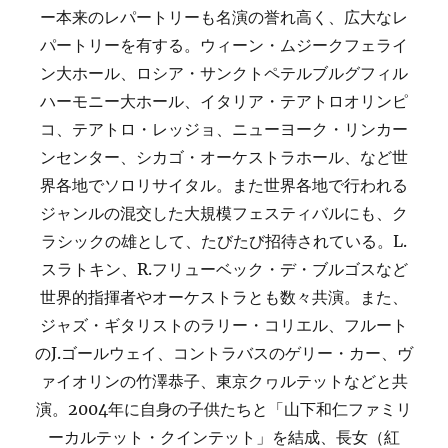
ー本来のレパートリーも名演の誉れ高く、広大なレ
パートリーを有する。ウィーン・ムジークフェライ
ン大ホール、ロシア・サンクトペテルブルグフィル
ハーモニー大ホール、イタリア・テアトロオリンピ
コ、テアトロ・レッジョ、ニューヨーク・リンカー
ンセンター、シカゴ・オーケストラホール、など世
界各地でソロリサイタル。また世界各地で行われる
ジャンルの混交した大規模フェスティバルにも、ク
ラシックの雄として、たびたび招待されている。L.
スラトキン、R.フリューベック・デ・ブルゴスなど
世界的指揮者やオーケストラとも数々共演。また、
ジャズ・ギタリストのラリー・コリエル、フルート
のJ.ゴールウェイ、コントラバスのゲリー・カー、ヴ
ァイオリンの竹澤恭子、東京クヮルテットなどと共
演。2004年に自身の子供たちと「山下和仁ファミリ
ーカルテット・クインテット」を結成、長女（紅