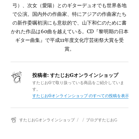
弓）、次女（愛陽）とのギターデュオでも世界各地
で公演。国内外の作曲家、特にアジアの作曲家たち
の新作委嘱初演にも意欲的で、山下和仁のために書
かれた作品は60曲を越えている。CD『黎明期の日本
ギター曲集』で平成11年度文化庁芸術祭大賞を受
賞。
投稿者:
すたじおGオンラインショップ
すたじおGで取り扱っている商品をご紹介していま
す。
すたじおGオンラインショップ のすべての投稿を表示
投
投
カ
すたじおGオンラインショップ
ブログすたじおG
稿
稿
テ
者
日:
ゴ