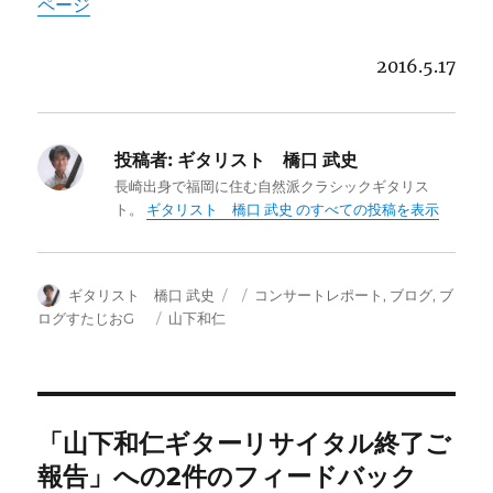
ページ
2016.5.17
投稿者:
ギタリスト 橋口 武史
長崎出身で福岡に住む自然派クラシックギタリス
ト。
ギタリスト 橋口 武史 のすべての投稿を表示
投
投
カ
ギタリスト 橋口 武史
コンサートレポート
,
ブログ
,
ブ
稿
稿
テ
タ
ログすたじおG
山下和仁
者
日:
ゴ
グ
リ
ー
「山下和仁ギターリサイタル終了ご
報告」への2件のフィードバック