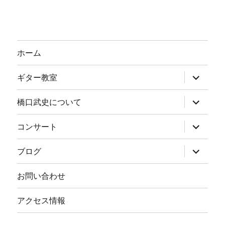
ホーム
サ
ギター教室
ブ
メ
ニ
サ
橋口武史について
ュ
ブ
ー
メ
を
ニ
サ
コンサート
展
ュ
ブ
開
ー
メ
を
ニ
サ
ブログ
展
ュ
ブ
開
ー
メ
を
ニ
お問い合わせ
展
ュ
開
ー
を
アクセス情報
展
開