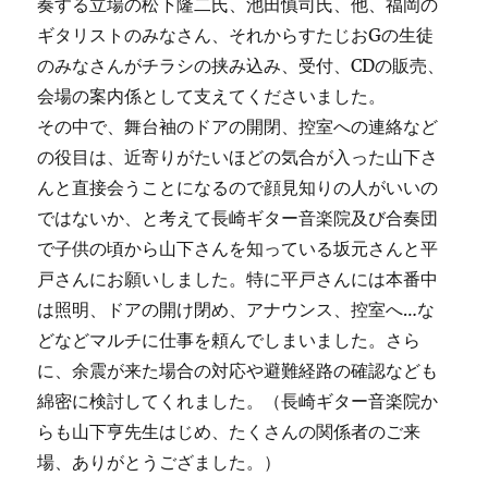
奏する立場の松下隆二氏、池田慎司氏、他、福岡の
ギタリストのみなさん、それからすたじおGの生徒
のみなさんがチラシの挟み込み、受付、CDの販売、
会場の案内係として支えてくださいました。
その中で、舞台袖のドアの開閉、控室への連絡など
の役目は、近寄りがたいほどの気合が入った山下さ
んと直接会うことになるので顔見知りの人がいいの
ではないか、と考えて長崎ギター音楽院及び合奏団
で子供の頃から山下さんを知っている坂元さんと平
戸さんにお願いしました。特に平戸さんには本番中
は照明、ドアの開け閉め、アナウンス、控室へ…な
どなどマルチに仕事を頼んでしまいました。さら
に、余震が来た場合の対応や避難経路の確認なども
綿密に検討してくれました。（長崎ギター音楽院か
らも山下亨先生はじめ、たくさんの関係者のご来
場、ありがとうござました。）