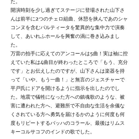
た。
開演時刻を少し過ぎてステージに登場された山下さ
んは前半に2つのチェロ組曲、休憩を挟んであのシャ
コンヌを含むパルティータを驚異的な集中力で演奏
して、あいれふホールを興奮の渦に巻き込みまし
た。
万雷の拍手に応えてのアンコールは5曲！実は袖に控
えていた私は4曲目が終わったところで「もう、充分
です」とお伝えしたのですが、山下さんは楽器を持
って「いや、もう一曲！」と無言のジェスチャーで
平戸氏にドアを開けるように指示を出したのでし
た。地震で犠牲になった方への鎮魂歌のような、被
害に遭われた方へ、避難所で不自由な生活を余儀な
くされている方へ勇気を届けるかのように何度も何
度もリピートするバッハのコラール、最後はリムス
キーコルサコフのインドの歌でした。