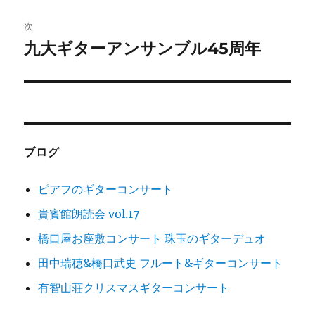
投
ビ
稿:
次
ゲ
九大ギターアンサンブル45周年
次
の
ー
投
シ
稿:
ョ
ブログ
ン
ピアフのギターコンサート
貴賓館朗読会 vol.17
橋口屋お座敷コンサート 珠玉のギターデュオ
田中瑞穂&橋口武史 フルート&ギターコンサート
有智山荘クリスマスギターコンサート