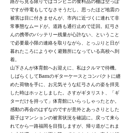
路から見る限りではコンビニの食料品の棚は空っぽ
ですが停電もしてなさそうだし、思ったほど地震の
被害は目に付きませんが、市内に近づくに連れて非
常事態なムードが。道路も通行止めで迂回。紅弓さ
んの携帯のバッテリー残量が心許ない、ということ
で必要最小限の連絡を取りながら、とっぷりと日が
暮れたころにようやく避難所になっている高校へ到
着。
山下さんが体育館へお迎えに、私はクルマで待機。
しばらくしてBamのギターケースとコンパクトに纏
めた荷物を手に、お元気そうな紅弓さんの姿を拝見
した時はホッとしました。さすがギタリスト、「ギ
ターだけを持って」体育館にいらっしゃったとか。
感動の再会のはずなのですが意外とあっさりとした
親子はマンションの被害状況を確認に。戻って来ら
れてから一路福岡を目指しますが、帰り道がこれま