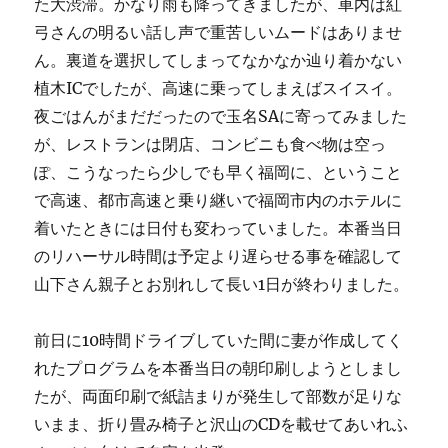
た大渋滞。かなり雨も降ってきましたが、車内は紅
弓さんの明るい話し声で重苦しいムードはありませ
ん。裏道を選択してしまってなかなか辿り着かない
植木ICでしたが、高速に乗ってしまえばスイスイ。
夜ごはんがまだだったので玉名SAに寄ってみました
が、レストランは閉店、コンビニも食べ物は空っ
ぽ、こうなったら少しでも早く福岡に、ということ
で高速、都市高速と乗り継いで福岡市内のホテルに
着いたときには日付も変わっていました。本番当日
のリハーサル時間は予定より遅らせる事を確認して
山下さん親子とお別れして長い1日が終わりました。
前日に10時間ドライブしていた間に妻が作成してく
れたプログラムを本番当日の朝印刷しようとしまし
たが、両面印刷で紙詰まりが発生して部数が足りな
いまま、折り畳み椅子と沢山のCDを載せてあいれふ