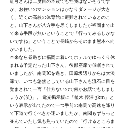
紅弓さんは二度目の本震でも怪我はないそうです
が、お住いのマンションはかなりダメージが大き
く、近くの高校の体育館に避難されているとのこ
と。山下さんが八方手を尽くしましたが福岡まで出
て来る手段が無いということで「行ってみるしかな
いですね」ということで長崎からそのまま熊本へ向
かいました。
本来なら昼過ぎに福岡に着いてホテルでゆっくり休
まれる予定だった山下さん、後部座席で仮眠されて
いましたが、南関ICを過ぎ、田原坂辺りからは大渋
滞で、いつも悠然としている山下さんも流石に目を
覚まされて一言「仕方ないので何かお話でもしまし
ょうか(笑)」。 電光掲示板に「植木 停滞 3km」と
いう表示が出てたので一つ手前の南関で高速を降り
て下道で行くべきか迷いましたが、南関もずらっと
並んでいたし気も焦っていたので「行けるところま