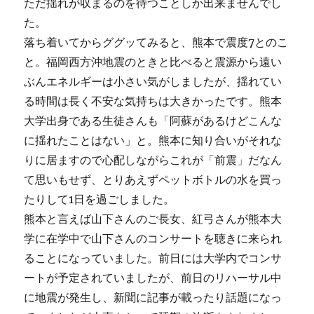
ただ揺れが収まるのを待つことしか出来ませんでし
た。
落ち着いてからググッてみると、熊本で震度7とのこ
と。福岡西方沖地震のときと比べると震源から遠い
ぶんエネルギーは小さい気がしましたが、揺れてい
る時間は長く不安な気持ちは大きかったです。熊本
大学出身である生徒さんも「阿蘇があるけどこんな
に揺れたことはない」と。熊本に知り合いがそれな
りに居ますので心配しながらこれが「前震」だなん
て思いもせず、とりあえずペットボトルの水を買っ
たりして1日を過ごしました。
熊本と言えば山下さんのご長女、紅弓さんが熊本大
学に在学中で山下さんのコンサートを聴きに来られ
ることになっていました。前日には大学内でコンサ
ートが予定されていましたが、前日のリハーサル中
に地震が発生し、新聞に記事が載ったり話題になっ