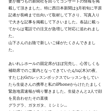
妻が幾つもの新聞社を回ってコンサートの情報を掲
載して頂きました。特に西日本新聞は3月初旬に平原
記者が長崎まで出向いて取材して下さり、写真入り
で大きな記事を掲載して下さいました。各誌に載っ
てからは電話での注文が急増して対応に追われまし
た。
山下さんのお陰で新しいご縁がたくさんできまし
た。
あいれふホールの固定席がほぼ完売し、心苦しくも
補助席でのご案内となってきていた4/14(木)の夜、
すたじおGのレッスンボックスでレッスンをしてい
たら生徒さんの携帯と私のiPhoneからけたたましく
緊急地震速報が鳴り響きました。生徒さんと2人で顔
を見合わせたその直後
グラグラ、ガタガタ、ミシミシ…