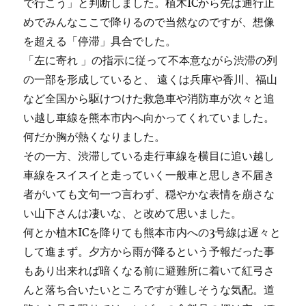
で行こう」と判断しました。植木ICから先は通行止
めでみんなここで降りるので当然なのですが、想像
を超える「停滞」具合でした。
「左に寄れ 」の指示に従って不本意ながら渋滞の列
の一部を形成していると、 遠くは兵庫や香川、福山
など全国から駆けつけた救急車や消防車が次々と追
い越し車線を熊本市内へ向かってくれていました。
何だか胸が熱くなりました。
その一方、渋滞している走行車線を横目に追い越し
車線をスイスイと走っていく一般車と思しき不届き
者がいても文句一つ言わず、穏やかな表情を崩さな
い山下さんは凄いな、と改めて思いました。
何とか植木ICを降りても熊本市内への3号線は遅々と
して進まず。夕方から雨が降るという予報だった事
もあり出来れば暗くなる前に避難所に着いて紅弓さ
んと落ち合いたいところですが難しそうな気配。道