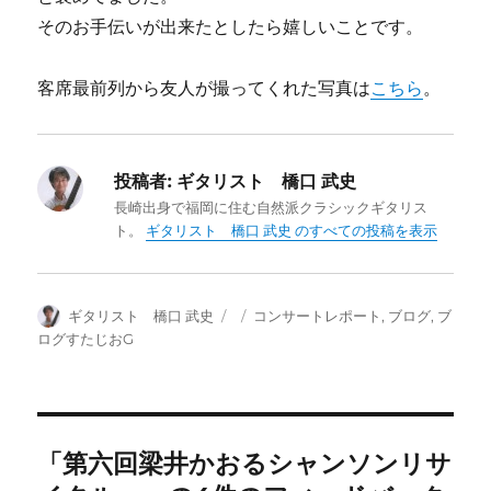
そのお手伝いが出来たとしたら嬉しいことです。
客席最前列から友人が撮ってくれた写真は
こちら
。
投稿者:
ギタリスト 橋口 武史
長崎出身で福岡に住む自然派クラシックギタリス
ト。
ギタリスト 橋口 武史 のすべての投稿を表示
投
投
カ
ギタリスト 橋口 武史
コンサートレポート
,
ブログ
,
ブ
稿
稿
テ
ログすたじおG
者
日:
ゴ
リ
ー
「第六回梁井かおるシャンソンリサ