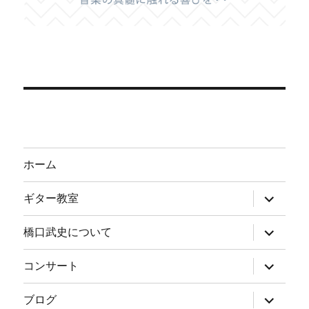
ホーム
サ
ギター教室
ブ
メ
ニ
サ
橋口武史について
ュ
ブ
ー
メ
を
ニ
サ
コンサート
展
ュ
ブ
開
ー
メ
を
ニ
サ
ブログ
展
ュ
ブ