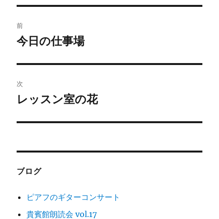
投
前
稿
今日の仕事場
前
の
ナ
投
ビ
稿:
次
ゲ
レッスン室の花
次
の
ー
投
シ
稿:
ョ
ブログ
ン
ピアフのギターコンサート
貴賓館朗読会 vol.17