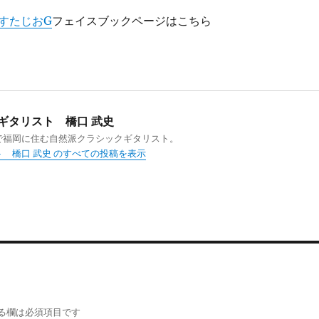
すたじおG
フェイスブックページはこちら
ギタリスト 橋口 武史
で福岡に住む自然派クラシックギタリスト。
 橋口 武史 のすべての投稿を表示
る欄は必須項目です