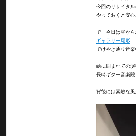
日:
ゴ
今回のリサイタル
リ
ー
やっておくと安心
で、今日は昼から1
ギャラリー尾形
でけやき通り音楽
絵に囲まれての演
長崎ギター音楽院
背後には素敵な風