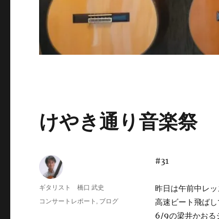
けやき通り音楽祭
#31
投
ギタリスト 橋口 武史
昨日は午前中レッ
稿
投
カ
コンサートレポート
,
ブログ
高速ビート飛ばし
者
稿
テ
6/9の梁井かお