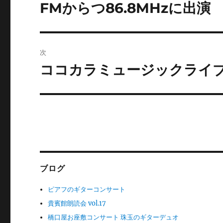
稿
FMからつ86.8MHzに出演
前
の
ナ
投
ビ
稿:
次
ゲ
ココカラミュージックライ
次
の
ー
投
シ
稿:
ョ
ン
ブログ
ピアフのギターコンサート
貴賓館朗読会 vol.17
橋口屋お座敷コンサート 珠玉のギターデュオ