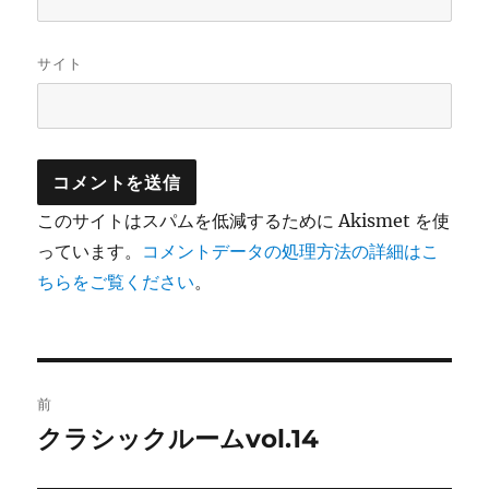
サイト
このサイトはスパムを低減するために Akismet を使
っています。
コメントデータの処理方法の詳細はこ
ちらをご覧ください
。
投
前
稿
クラシックルームvol.14
前
の
ナ