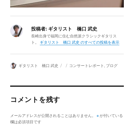
投稿者:
ギタリスト 橋口 武史
長崎出身で福岡に住む自然派クラシックギタリス
ト。
ギタリスト 橋口 武史 のすべての投稿を表示
投
投
カ
ギタリスト 橋口 武史
コンサートレポート
,
ブログ
稿
稿
テ
者
日:
ゴ
リ
ー
コメントを残す
メールアドレスが公開されることはありません。
※
が付いている
欄は必須項目です