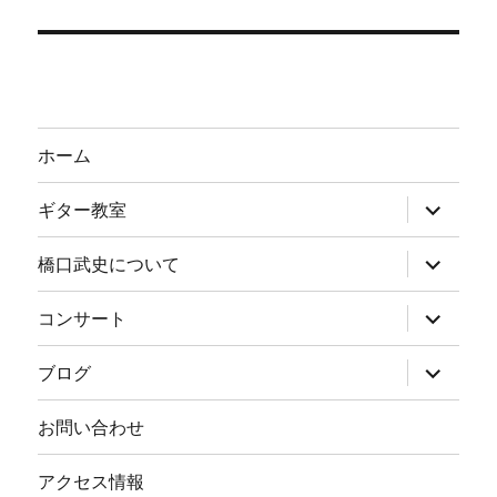
ホーム
サ
ギター教室
ブ
メ
ニ
サ
橋口武史について
ュ
ブ
ー
メ
を
ニ
サ
コンサート
展
ュ
ブ
開
ー
メ
を
ニ
サ
ブログ
展
ュ
ブ
開
ー
メ
を
ニ
お問い合わせ
展
ュ
開
ー
を
アクセス情報
展