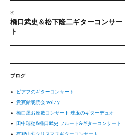
投
ビ
稿:
次
ゲ
橋口武史＆松下隆二ギターコンサー
次
の
ト
ー
投
シ
稿:
ョ
ン
ブログ
ピアフのギターコンサート
貴賓館朗読会 vol.17
橋口屋お座敷コンサート 珠玉のギターデュオ
田中瑞穂&橋口武史 フルート&ギターコンサート
有智山荘クリスマスギターコンサート