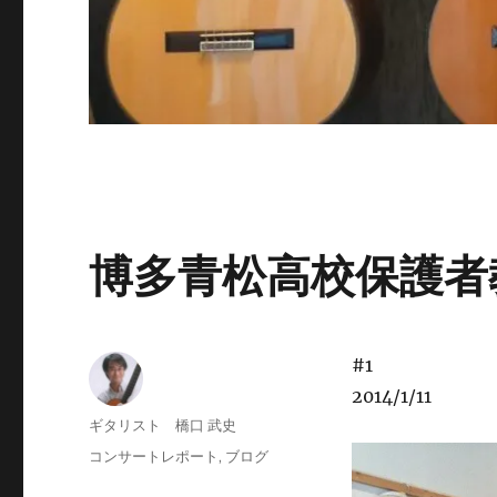
博多青松高校保護者
#1
2014/1/11
投
ギタリスト 橋口 武史
稿
投
カ
コンサートレポート
,
ブログ
者
稿
テ