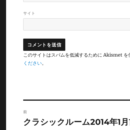
サイト
このサイトはスパムを低減するために Akismet 
ください
。
投
前
稿
クラシックルーム2014年1
前
の