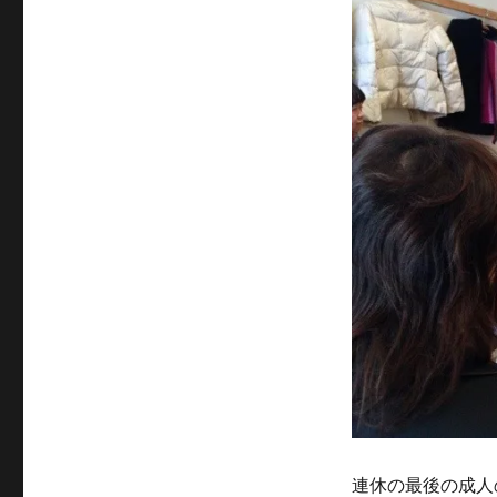
日:
ゴ
リ
ー
連休の最後の成人