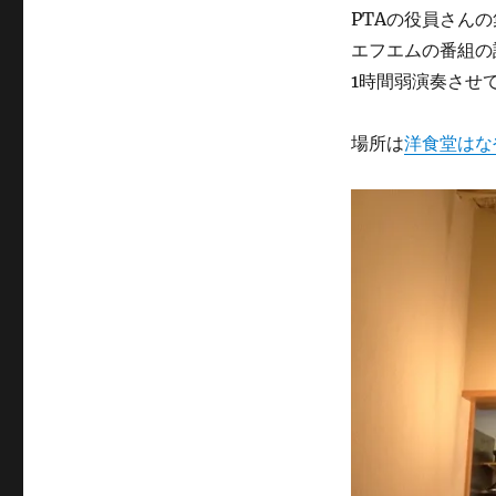
PTAの役員さん
エフエムの番組の
1時間弱演奏させ
場所は
洋食堂はな