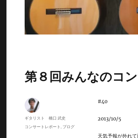
第８回みんなのコン
#40
投
ギタリスト 橋口 武史
2013/10/5
稿
投
カ
コンサートレポート
,
ブログ
者
稿
テ
天気予報が外れて