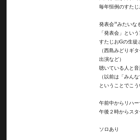
日:
ゴ
毎年恒例のすたじ
リ
ー
発表会”みたいな
「発表会」という
すたじおGの生徒
（西島みどりギタ
出演など）
聴いている人と音
（以前は「みんな
ということでこう
午前中からリハー
午後２時からスタ
ソロあり