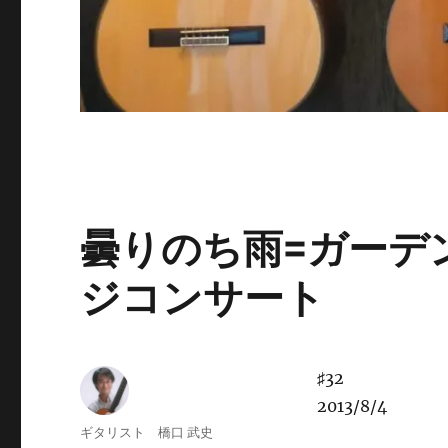
曇りのち雨=ガーデ
ジコンサート
♯32
2013/8/4
投
ギタリスト 橋口 武史