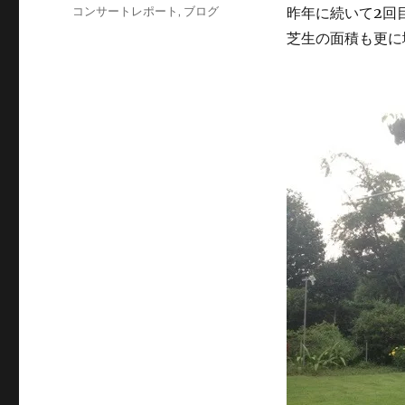
稿
投
カ
コンサートレポート
,
ブログ
昨年に続いて2回
者
稿
テ
芝生の面積も更に
日:
ゴ
リ
ー