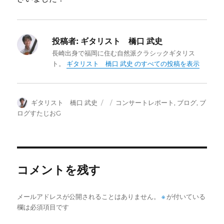
投稿者:
ギタリスト 橋口 武史
長崎出身で福岡に住む自然派クラシックギタリス
ト。
ギタリスト 橋口 武史 のすべての投稿を表示
投
投
カ
ギタリスト 橋口 武史
コンサートレポート
,
ブログ
,
ブ
稿
稿
テ
ログすたじおG
者
日:
ゴ
リ
ー
コメントを残す
メールアドレスが公開されることはありません。
※
が付いている
欄は必須項目です