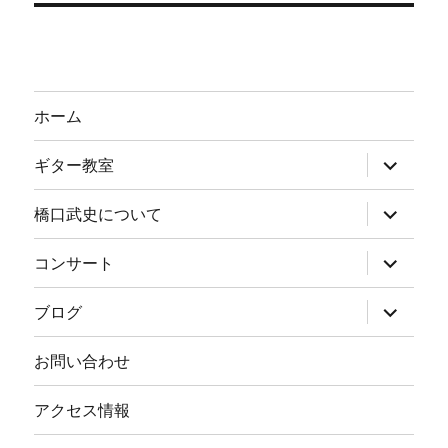
ホーム
サ
ギター教室
ブ
メ
ニ
サ
橋口武史について
ュ
ブ
ー
メ
を
ニ
サ
コンサート
展
ュ
ブ
開
ー
メ
を
ニ
サ
ブログ
展
ュ
ブ
開
ー
メ
を
ニ
お問い合わせ
展
ュ
開
ー
を
アクセス情報
展
開