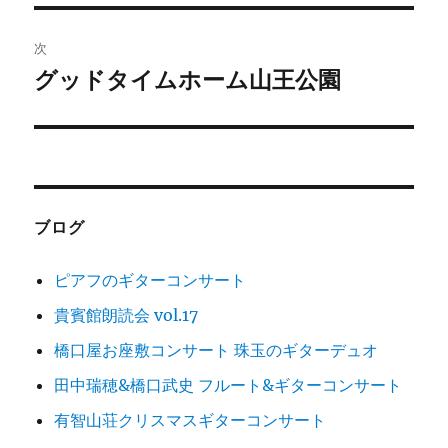
投
ビ
稿:
次
ゲ
グッドタイムホーム山王公園
次
の
ー
投
シ
稿:
ョ
ブログ
ン
ピアフのギターコンサート
貴賓館朗読会 vol.17
橋口屋お座敷コンサート 珠玉のギターデュオ
田中瑞穂&橋口武史 フルート&ギターコンサート
有智山荘クリスマスギターコンサート