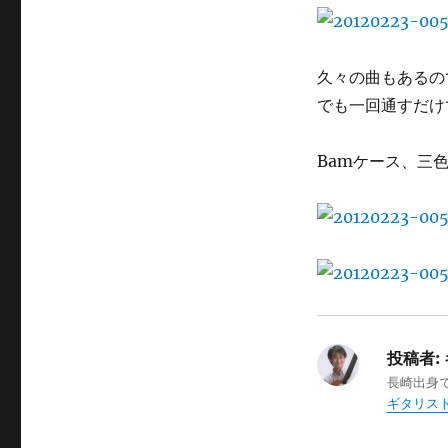
日:
ゴ
リ
ー
久々の曲もあるの
でも一回通すだけ
Bamケース、三
投稿者:
長崎出身
ギタリスト