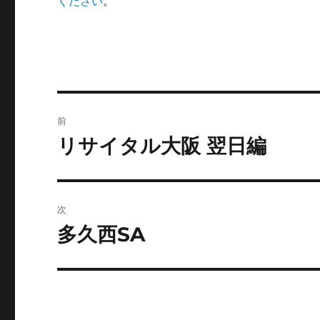
ください
。
投
前
稿
リサイタル大阪 翌日編
前
の
ナ
投
ビ
稿:
次
ゲ
多久西SA
次
の
ー
投
シ
稿:
ョ