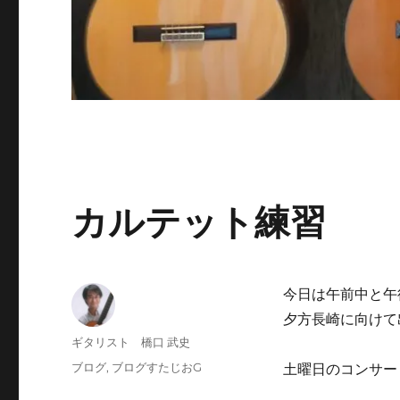
カルテット練習
今日は午前中と午
夕方長崎に向けて
投
ギタリスト 橋口 武史
稿
投
カ
ブログ
,
ブログすたじおG
土曜日のコンサー
者
稿
テ