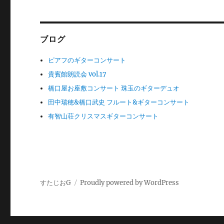
ン
ブログ
ピアフのギターコンサート
貴賓館朗読会 vol.17
橋口屋お座敷コンサート 珠玉のギターデュオ
田中瑞穂&橋口武史 フルート&ギターコンサート
有智山荘クリスマスギターコンサート
すたじおG
Proudly powered by WordPress