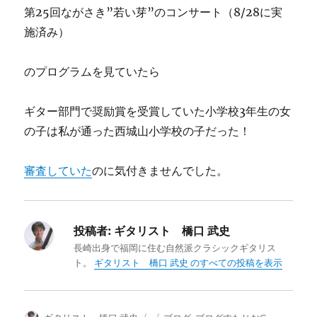
第25回ながさき”若い芽”のコンサート（8/28に実
施済み）
のプログラムを見ていたら
ギター部門で奨励賞を受賞していた小学校3年生の女
の子は私が通った西城山小学校の子だった！
審査していた
のに気付きませんでした。
投稿者:
ギタリスト 橋口 武史
長崎出身で福岡に住む自然派クラシックギタリス
ト。
ギタリスト 橋口 武史 のすべての投稿を表示
投
投
カ