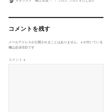
ギタリスト 橋口 武史
ブログ
,
ブログすたじおG
稿
稿
テ
者
日:
ゴ
リ
ー
コメントを残す
メールアドレスが公開されることはありません。
※
が付いている
欄は必須項目です
コメント
※