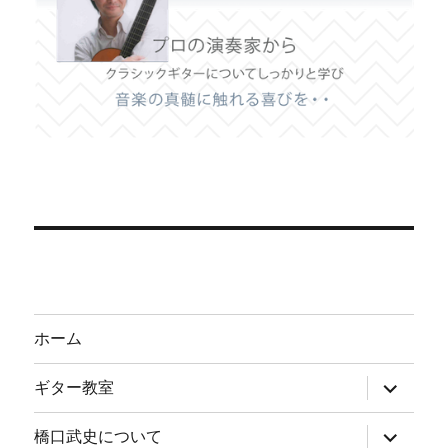
ホーム
サ
ギター教室
ブ
メ
ニ
サ
橋口武史について
ュ
ブ