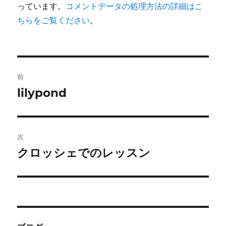
っています。
コメントデータの処理方法の詳細はこ
ちらをご覧ください
。
投
前
稿
lilypond
前
の
ナ
投
ビ
稿:
次
ゲ
クロッシェでのレッスン
次
の
ー
投
シ
稿:
ョ