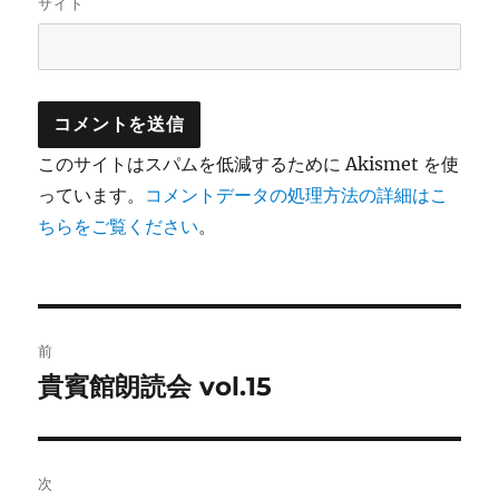
サイト
このサイトはスパムを低減するために Akismet を使
っています。
コメントデータの処理方法の詳細はこ
ちらをご覧ください
。
投
前
稿
貴賓館朗読会 vol.15
前
の
ナ
投
ビ
稿:
次