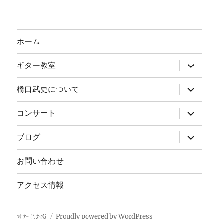
ホーム
サ
ギター教室
ブ
メ
ニ
サ
橋口武史について
ュ
ブ
ー
メ
を
ニ
サ
コンサート
展
ュ
ブ
開
ー
メ
を
ニ
サ
ブログ
展
ュ
ブ
開
ー
メ
を
ニ
お問い合わせ
展
ュ
開
ー
を
アクセス情報
展
開
すたじおG
Proudly powered by WordPress