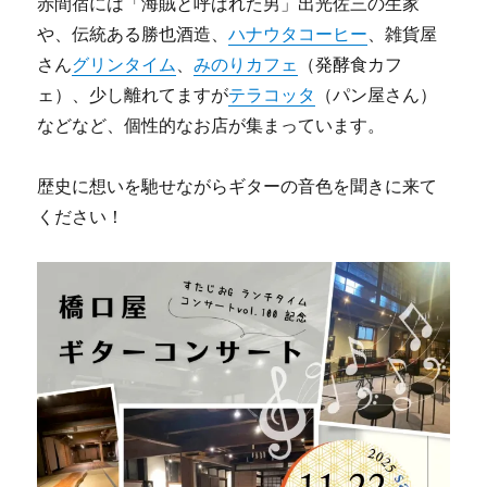
赤間宿には「海賊と呼ばれた男」出光佐三の生家
や、伝統ある勝也酒造、
ハナウタコーヒー
、雑貨屋
さん
グリンタイム
、
みのりカフェ
（発酵食カフ
ェ）、少し離れてますが
テラコッタ
（パン屋さん）
などなど、個性的なお店が集まっています。
歴史に想いを馳せながらギターの音色を聞きに来て
ください！