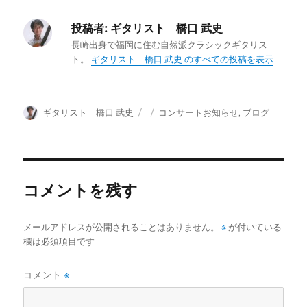
投稿者:
ギタリスト 橋口 武史
長崎出身で福岡に住む自然派クラシックギタリス
ト。
ギタリスト 橋口 武史 のすべての投稿を表示
投
投
カ
ギタリスト 橋口 武史
コンサートお知らせ
,
ブログ
稿
稿
テ
者
日:
ゴ
リ
ー
コメントを残す
メールアドレスが公開されることはありません。
※
が付いている
欄は必須項目です
コメント
※