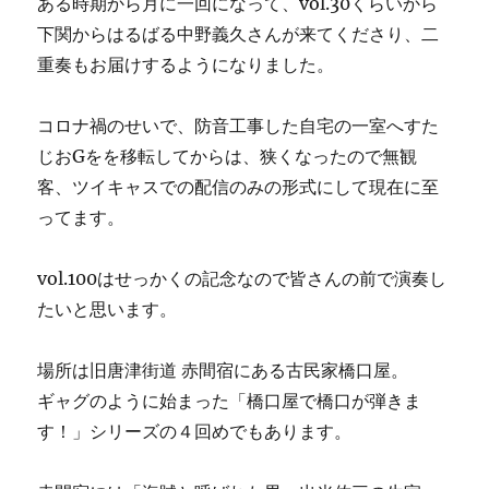
ある時期から月に一回になって、vol.30くらいから
下関からはるばる中野義久さんが来てくださり、二
重奏もお届けするようになりました。
コロナ禍のせいで、防音工事した自宅の一室へすた
じおGをを移転してからは、狭くなったので無観
客、ツイキャスでの配信のみの形式にして現在に至
ってます。
vol.100はせっかくの記念なので皆さんの前で演奏し
たいと思います。
場所は旧唐津街道 赤間宿にある古民家橋口屋。
ギャグのように始まった「橋口屋で橋口が弾きま
す！」シリーズの４回めでもあります。