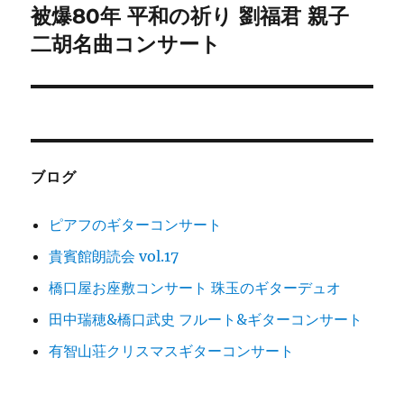
ゲ
被爆80年 平和の祈り 劉福君 親子
次
の
二胡名曲コンサート
ー
投
シ
稿:
ョ
ン
ブログ
ピアフのギターコンサート
貴賓館朗読会 vol.17
橋口屋お座敷コンサート 珠玉のギターデュオ
田中瑞穂&橋口武史 フルート&ギターコンサート
有智山荘クリスマスギターコンサート