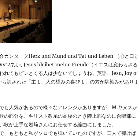
タータHerz und Mund und Tat und Leben （心と口
47よりJesus bleibet meine Freude（イエスは変わらざ
れてもピンとくる人は少ないでしょうね。英語、Jesu, Joy o
iringから訳された「主よ、人の望みの喜びよ」の方が馴染みがあり
でも人気があるので様々なアレンジがありますが、M.ヤヌス
歌の部分を、キリスト教系の高校のとき陸上部なのに合唱部に
い歌が上手な岩﨑さんにお任せする編曲にしました。
で、もともと私がソロでも弾いていたのですが、二人で弾けば