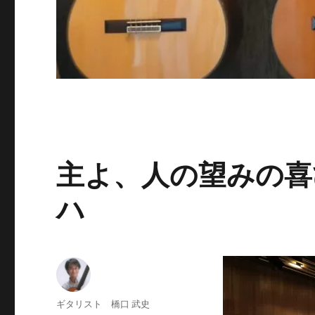
主よ、人の望みの喜びよ 
ハ
投
ギタリスト 橋口 武史