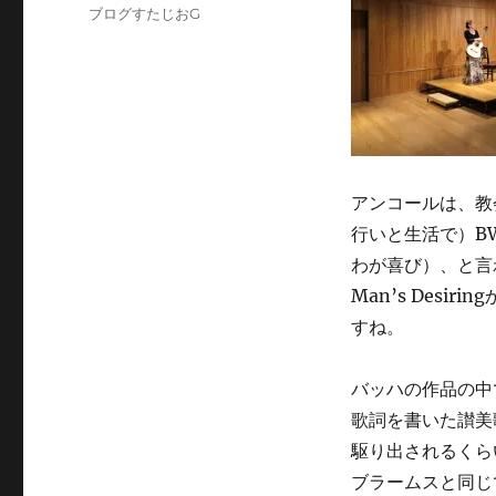
稿
投
カ
ブログすたじおG
者
稿
テ
日:
ゴ
リ
ー
アンコールは、教会カン
行いと生活で）BWV1
わが喜び）、と言わ
Man’s Des
すね。
バッハの作品の中
歌詞を書いた讃美
駆り出されるくら
ブラームスと同じ