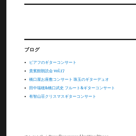
投
シ
稿:
ョ
ン
ブログ
ピアフのギターコンサート
貴賓館朗読会 vol.17
橋口屋お座敷コンサート 珠玉のギターデュオ
田中瑞穂&橋口武史 フルート&ギターコンサート
有智山荘クリスマスギターコンサート