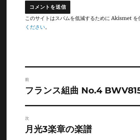
このサイトはスパムを低減するために Akismet 
ください
。
投
前
稿
フランス組曲 No.4 BWV815
前
の
ナ
投
ビ
稿:
次
ゲ
月光3楽章の楽譜
次
の
ー