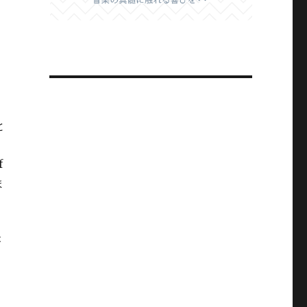
と
る
f
ま
が