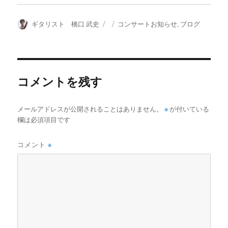
投
投
カ
ギタリスト 橋口 武史
コンサートお知らせ
,
ブログ
稿
稿
テ
者
日:
ゴ
リ
ー
コメントを残す
メールアドレスが公開されることはありません。
※
が付いている
欄は必須項目です
コメント
※