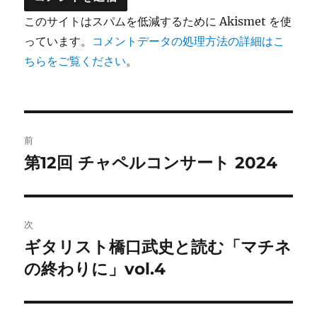
このサイトはスパムを低減するために Akismet を使
っています。
コメントデータの処理方法の詳細はこ
ちらをご覧ください
。
投
前
稿
第12回 チャペルコンサート 2024
前
の
ナ
投
ビ
稿:
次
ゲ
ギタリスト橋口武史と読む「マチネ
次
の
の終わりに」vol.4
ー
投
シ
稿: