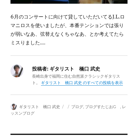
6月のコンサートに向けて貸していただいてるJ.L.ロ
マニロスを使いましたが、本番テンションでは張り
が弱いなあ、弦替えなくちゃなあ、とか考えてたら
ミスりました….
投稿者:
ギタリスト 橋口 武史
長崎出身で福岡に住む自然派クラシックギタリス
ト。
ギタリスト 橋口 武史 のすべての投稿を表示
投
投
カ
ギタリスト 橋口 武史
ブログ
,
ブログすたじおG
,
レ
稿
稿
テ
ッスンブログ
者
日:
ゴ
リ
ー