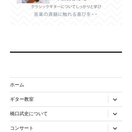
ホーム
サ
ギター教室
ブ
メ
ニ
サ
橋口武史について
ュ
ブ
ー
メ
を
ニ
サ
コンサート
展
ュ
ブ