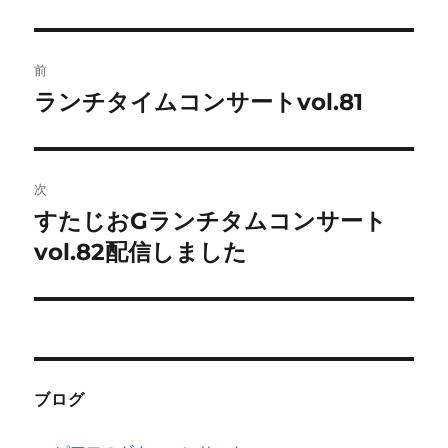
投
前
稿
ランチタイムコンサートvol.81
前
の
ナ
投
ビ
稿:
次
ゲ
すたじおGランチタムコンサート
次
の
vol.82配信しました
ー
投
シ
稿:
ョ
ン
ブログ