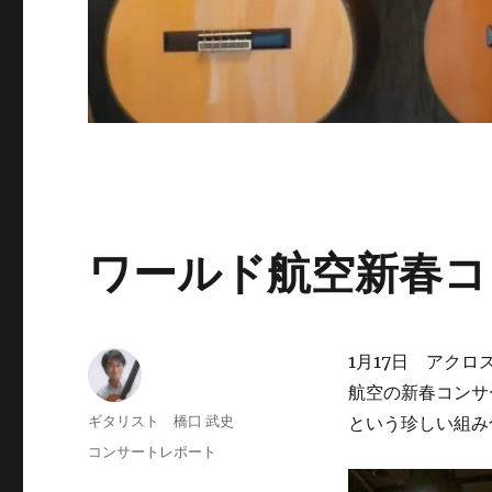
ワールド航空新春コ
1月17日 アク
航空の新春コンサ
投
ギタリスト 橋口 武史
という珍しい組み
稿
投
カ
コンサートレポート
者
稿
テ