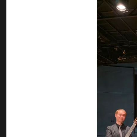
日:
ゴ
リ
ー