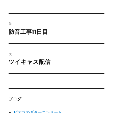
投
前
稿
防音工事11日目
前
の
ナ
投
ビ
稿:
次
ゲ
ツイキャス配信
次
の
ー
投
シ
稿:
ョ
ブログ
ン
ピアフのギターコンサート