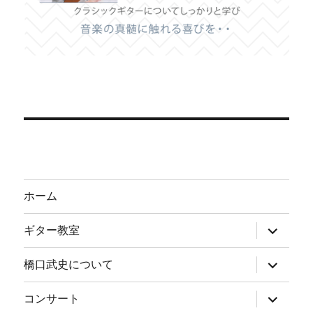
ホーム
サ
ギター教室
ブ
メ
ニ
サ
橋口武史について
ュ
ブ
ー
メ
を
ニ
サ
コンサート
展
ュ
ブ