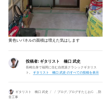
黄色いパネルの面積は増えた気はします
投稿者:
ギタリスト 橋口 武史
長崎出身で福岡に住む自然派クラシックギタリス
ト。
ギタリスト 橋口 武史 のすべての投稿を表示
投
投
カ
ギタリスト 橋口 武史
ブログ
,
ブログすたじおG
,
防
稿
稿
テ
音工事
者
日:
ゴ
リ