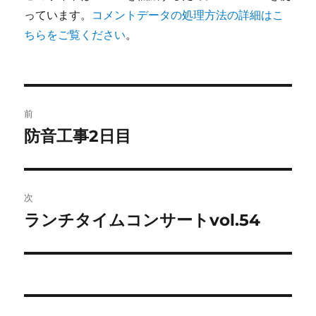
っています。
コメントデータの処理方法の詳細はこ
ちらをご覧ください
。
投
前
稿
防音工事2日目
前
の
ナ
投
ビ
稿:
次
ゲ
ランチタイムコンサートvol.54
次
の
ー
投
シ
稿:
ョ