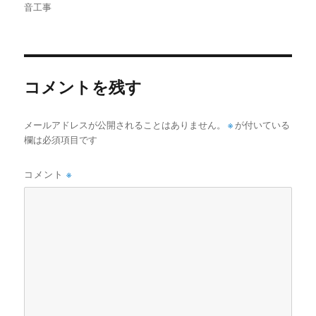
稿
稿
テ
音工事
者
日:
ゴ
リ
ー
コメントを残す
メールアドレスが公開されることはありません。
※
が付いている
欄は必須項目です
コメント
※