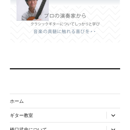
ホーム
サ
ギター教室
ブ
メ
ニ
サ
橋口武史について