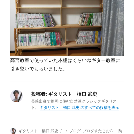
高宮教室で使っていた本棚はくらいねギター教室に
引き継いでもらいました。
投稿者:
ギタリスト 橋口 武史
長崎出身で福岡に住む自然派クラシックギタリス
ト。
ギタリスト 橋口 武史 のすべての投稿を表示
投
投
カ
ギタリスト 橋口 武史
ブログ
,
ブログすたじおG
,
防