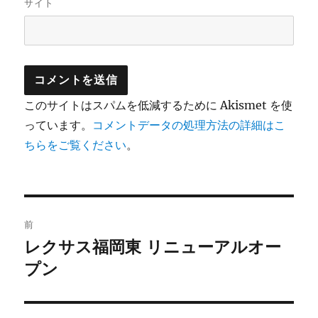
サイト
このサイトはスパムを低減するために Akismet を使
っています。
コメントデータの処理方法の詳細はこ
ちらをご覧ください
。
投
前
稿
レクサス福岡東 リニューアルオー
前
の
プン
ナ
投
ビ
稿: