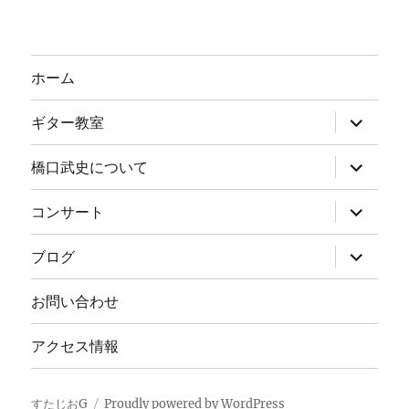
ホーム
サ
ギター教室
ブ
メ
ニ
サ
橋口武史について
ュ
ブ
ー
メ
を
ニ
サ
コンサート
展
ュ
ブ
開
ー
メ
を
ニ
サ
ブログ
展
ュ
ブ
開
ー
メ
を
ニ
お問い合わせ
展
ュ
開
ー
を
アクセス情報
展
開
すたじおG
Proudly powered by WordPress