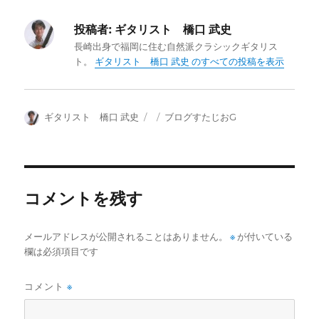
投稿者:
ギタリスト 橋口 武史
長崎出身で福岡に住む自然派クラシックギタリス
ト。
ギタリスト 橋口 武史 のすべての投稿を表示
投
投
カ
ギタリスト 橋口 武史
ブログすたじおG
稿
稿
テ
者
日:
ゴ
リ
ー
コメントを残す
メールアドレスが公開されることはありません。
※
が付いている
欄は必須項目です
コメント
※