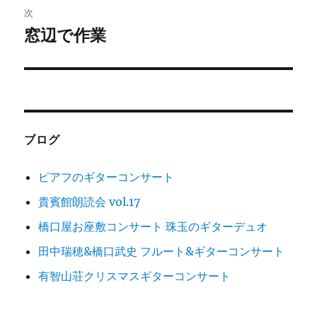
ゲ
次
窓辺で作業
次
ー
の
シ
投
稿:
ョ
ン
ブログ
ピアフのギターコンサート
貴賓館朗読会 vol.17
橋口屋お座敷コンサート 珠玉のギターデュオ
田中瑞穂&橋口武史 フルート&ギターコンサート
有智山荘クリスマスギターコンサート