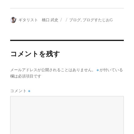
投
投
カ
ギタリスト 橋口 武史
ブログ
,
ブログすたじおG
稿
稿
テ
者
日:
ゴ
リ
ー
コメントを残す
メールアドレスが公開されることはありません。
※
が付いている
欄は必須項目です
コメント
※