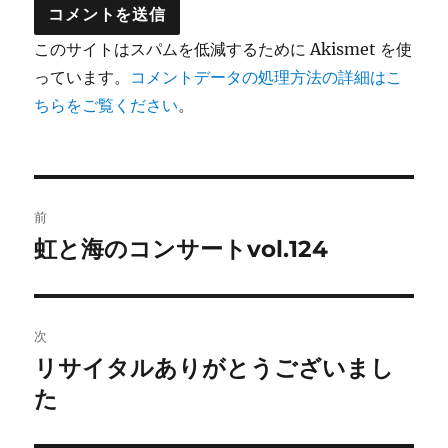
このサイトはスパムを低減するために Akismet を使
っています。
コメントデータの処理方法の詳細はこ
ちらをご覧ください
。
投
前
稿
虹と海のコンサートvol.124
前
の
ナ
投
ビ
稿:
次
ゲ
リサイタルありがとうございまし
次
の
た
ー
投