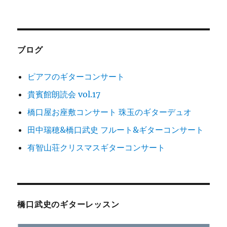
シ
稿:
ョ
ン
ブログ
ピアフのギターコンサート
貴賓館朗読会 vol.17
橋口屋お座敷コンサート 珠玉のギターデュオ
田中瑞穂&橋口武史 フルート&ギターコンサート
有智山荘クリスマスギターコンサート
橋口武史のギターレッスン