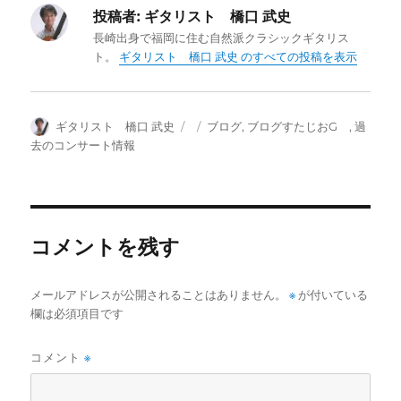
投稿者:
ギタリスト 橋口 武史
長崎出身で福岡に住む自然派クラシックギタリス
ト。
ギタリスト 橋口 武史 のすべての投稿を表示
投
投
カ
ギタリスト 橋口 武史
ブログ
,
ブログすたじおG
,
過
稿
稿
テ
去のコンサート情報
者
日:
ゴ
リ
ー
コメントを残す
メールアドレスが公開されることはありません。
※
が付いている
欄は必須項目です
コメント
※