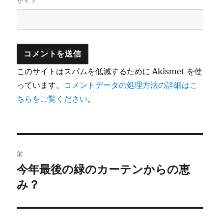
サイト
このサイトはスパムを低減するために Akismet を使
っています。
コメントデータの処理方法の詳細はこ
ちらをご覧ください
。
投
前
稿
今年最後の緑のカーテンからの恵
前
の
み？
ナ
投
ビ
稿: