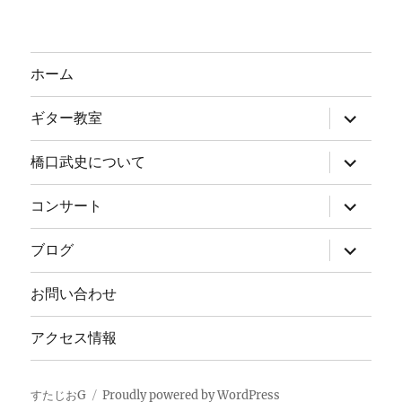
ホーム
サ
ギター教室
ブ
メ
ニ
サ
橋口武史について
ュ
ブ
ー
メ
を
ニ
サ
コンサート
展
ュ
ブ
開
ー
メ
を
ニ
サ
ブログ
展
ュ
ブ
開
ー
メ
を
ニ
お問い合わせ
展
ュ
開
ー
を
アクセス情報
展
開
すたじおG
Proudly powered by WordPress