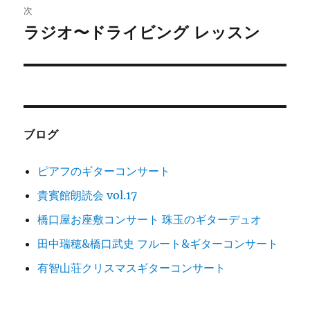
ゲ
次
ラジオ〜ドライビング レッスン
次
ー
の
シ
投
稿:
ョ
ン
ブログ
ピアフのギターコンサート
貴賓館朗読会 vol.17
橋口屋お座敷コンサート 珠玉のギターデュオ
田中瑞穂&橋口武史 フルート&ギターコンサート
有智山荘クリスマスギターコンサート