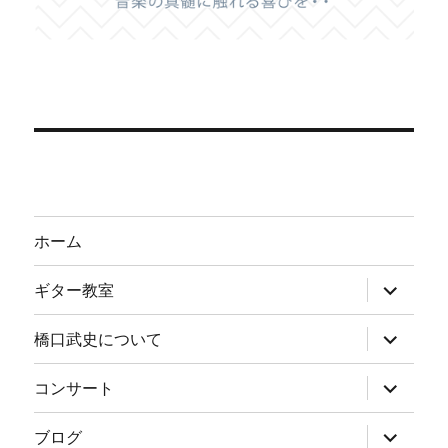
ホーム
サ
ギター教室
ブ
メ
ニ
サ
橋口武史について
ュ
ブ
ー
メ
を
ニ
サ
コンサート
展
ュ
ブ
開
ー
メ
を
ニ
サ
ブログ
展
ュ
ブ