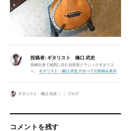
投稿者:
ギタリスト 橋口 武史
長崎出身で福岡に住む自然派クラシックギタリス
ト。
ギタリスト 橋口 武史 のすべての投稿を表示
投
投
カ
ギタリスト 橋口 武史
ブログ
稿
稿
テ
者
日:
ゴ
リ
ー
コメントを残す