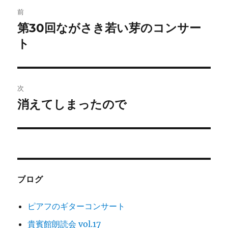
投
前
稿
第30回ながさき若い芽のコンサー
前
の
ト
ナ
投
ビ
稿:
ゲ
次
消えてしまったので
次
ー
の
シ
投
稿:
ョ
ン
ブログ
ピアフのギターコンサート
貴賓館朗読会 vol.17