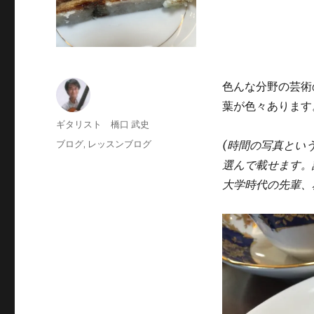
色んな分野の芸術
葉が色々あります
投
ギタリスト 橋口 武史
稿
投
カ
ブログ
,
レッスンブログ
(時間の写真とい
者
稿
テ
選んで載せます。
日:
ゴ
大学時代の先輩、
リ
ー