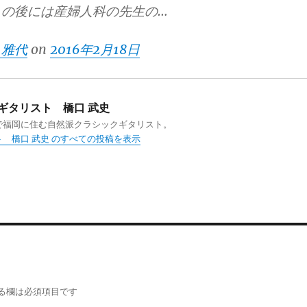
トの後には産婦人科の先生の…
 雅代
on
2016年2月18日
ギタリスト 橋口 武史
で福岡に住む自然派クラシックギタリスト。
 橋口 武史 のすべての投稿を表示
る欄は必須項目です