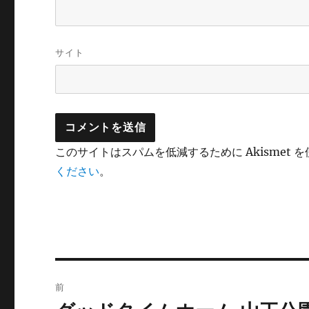
サイト
このサイトはスパムを低減するために Akismet 
ください
。
投
前
稿
前