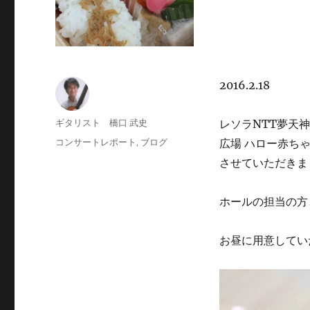
2016.2.18
投
ギタリスト 橋口 武史
レソラNTT夢天
稿
投
カ
コンサートレポート
,
ブログ
広場 ハロー赤ち
者
稿
テ
させていただきま
日:
ゴ
リ
ー
ホールの担当の方
お昼に用意してい