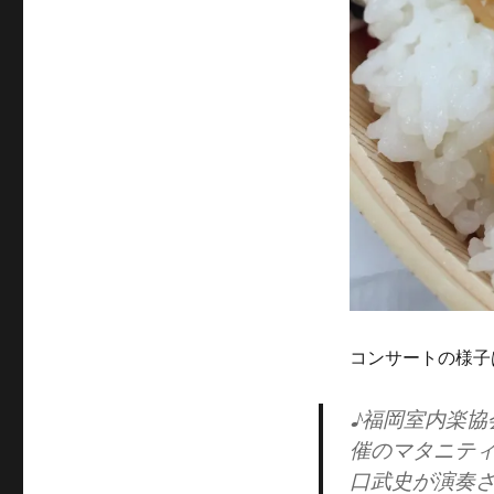
コンサートの様子
♪福岡室内楽協
催のマタニテ
口武史が演奏