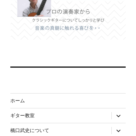
ホーム
サ
ギター教室
ブ
メ
ニ
サ
橋口武史について
ュ
ブ