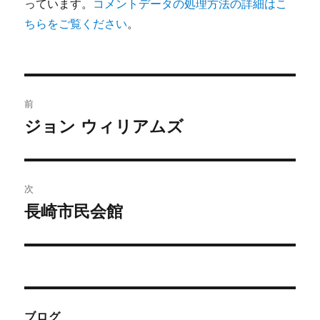
っています。
コメントデータの処理方法の詳細はこ
ちらをご覧ください
。
投
前
稿
ジョン ウィリアムズ
前
の
ナ
投
ビ
稿:
次
ゲ
長崎市民会館
次
の
ー
投
シ
稿:
ョ
ブログ