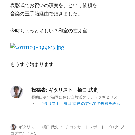
表彰式でお祝いの演奏を、という依頼を
音楽の玉手箱経由で頂きました。
今時ちょっと珍しい？和室の控え室。
もうすぐ始まります！
投稿者:
ギタリスト 橋口 武史
長崎出身で福岡に住む自然派クラシックギタリス
ト。
ギタリスト 橋口 武史 のすべての投稿を表示
投
投
カ
ギタリスト 橋口 武史
コンサートレポート
,
ブログ
,
ブ
稿
稿
テ
ログすたじおG