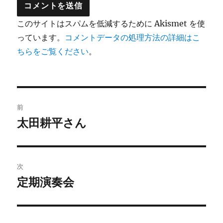
このサイトはスパムを低減するために Akismet を使
っています。
コメントデータの処理方法の詳細はこ
ちらをご覧ください
。
投
前
稿
太田耕平さん
前
の
ナ
投
ビ
稿:
次
ゲ
定期演奏会
次
の
ー
投