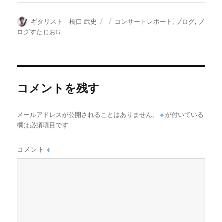
投
投
カ
ギタリスト 橋口 武史
コンサートレポート
,
ブログ
,
ブ
稿
稿
テ
ログすたじおG
者
日:
ゴ
リ
ー
コメントを残す
メールアドレスが公開されることはありません。
※
が付いている
欄は必須項目です
コメント
※