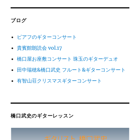
シ
稿:
ョ
ブログ
ン
ピアフのギターコンサート
貴賓館朗読会 vol.17
橋口屋お座敷コンサート 珠玉のギターデュオ
田中瑞穂&橋口武史 フルート&ギターコンサート
有智山荘クリスマスギターコンサート
橋口武史のギターレッスン