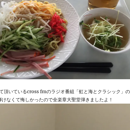
頂いているcross fmのラジオ番組「虹と海とクラシック」の
弾けなくて悔しかったので全楽章大聖堂弾きましたよ！