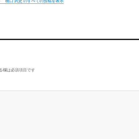
 橋口 武史 のすべての投稿を表示
る欄は必須項目です