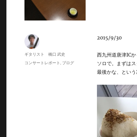
2015/9/30
投
ギタリスト 橋口 武史
西九州道唐津IC
稿
投
カ
コンサートレポート
,
ブログ
ソロで。まずはス
者
稿
テ
最後かな、という
日:
ゴ
リ
ー