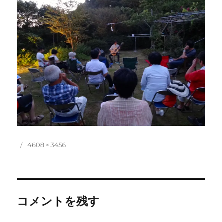
投
フ
4608 × 3456
稿
ル
日:
サ
イ
ズ
コメントを残す