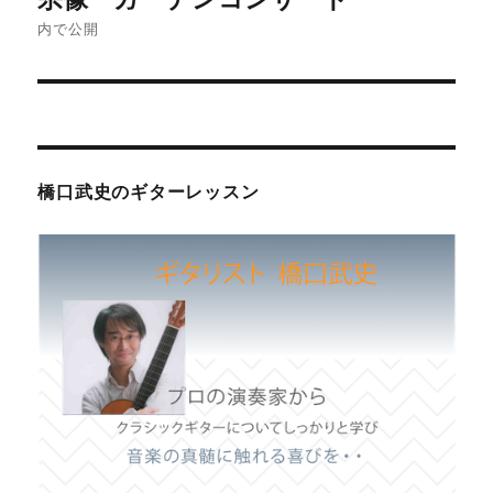
稿
内で公開
ナ
ビ
ゲ
橋口武史のギターレッスン
ー
シ
ョ
ン