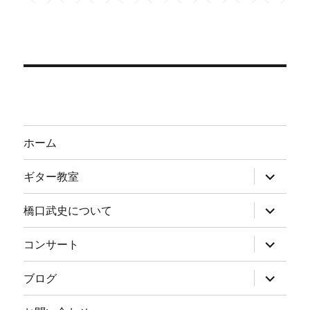
ホーム
サ
ギター教室
ブ
メ
ニ
サ
橋口武史について
ュ
ブ
ー
メ
を
ニ
サ
コンサート
展
ュ
ブ
開
ー
メ
を
ニ
サ
ブログ
展
ュ
ブ
開
ー
メ
を
ニ