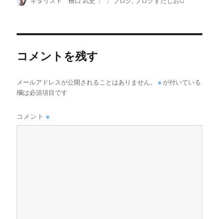
ギタリスト 橋口 武史
ブログ
,
ブログすたじおG
稿
稿
テ
者
日:
ゴ
リ
ー
コメントを残す
メールアドレスが公開されることはありません。
※
が付いている
欄は必須項目です
コメント
※