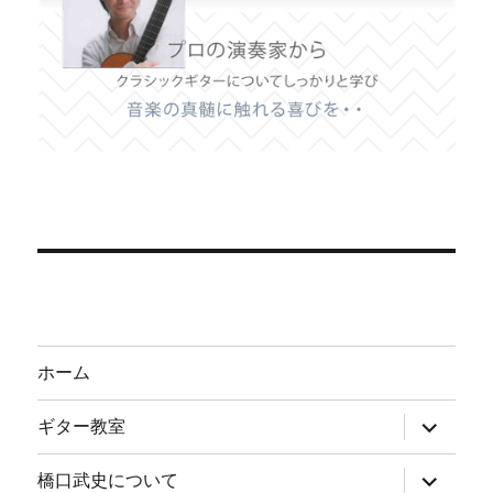
ホーム
サ
ギター教室
ブ
メ
ニ
サ
橋口武史について
ュ
ブ