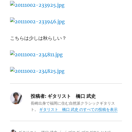
こちらは少しは秋らしい？
投稿者:
ギタリスト 橋口 武史
長崎出身で福岡に住む自然派クラシックギタリス
ト。
ギタリスト 橋口 武史 のすべての投稿を表示
投
投
カ