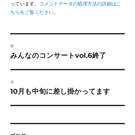
っています。
コメントデータの処理方法の詳細はこ
ちらをご覧ください
。
投
前
稿
みんなのコンサートvol.6終了
前
の
ナ
投
ビ
稿:
次
ゲ
10月も中旬に差し掛かってます
次
の
ー
投
シ
稿:
ョ