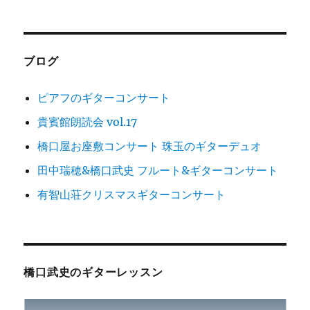
稿:
ョ
ン
ブログ
ピアフのギターコンサート
貴賓館朗読会 vol.17
橋口屋お座敷コンサート 珠玉のギターデュオ
田中瑞穂&橋口武史 フルート&ギターコンサート
有智山荘クリスマスギターコンサート
橋口武史のギターレッスン