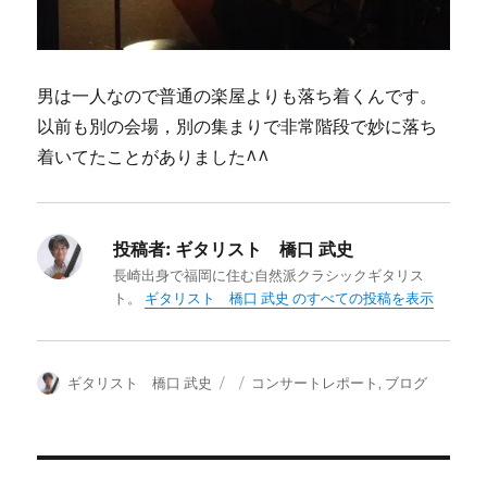
男は一人なので普通の楽屋よりも落ち着くんです。
以前も別の会場，別の集まりで非常階段で妙に落ち
着いてたことがありました^^
投稿者:
ギタリスト 橋口 武史
長崎出身で福岡に住む自然派クラシックギタリス
ト。
ギタリスト 橋口 武史 のすべての投稿を表示
投
投
カ
ギタリスト 橋口 武史
コンサートレポート
,
ブログ
稿
稿
テ
者
日:
ゴ
リ
ー