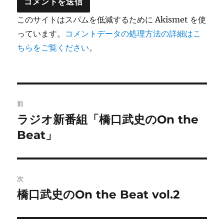
このサイトはスパムを低減するために Akismet を使
っています。
コメントデータの処理方法の詳細はこ
ちらをご覧ください
。
投
前
稿
ラジオ新番組「橋口武史のOn the
前
の
Beat」
ナ
投
ビ
稿:
ゲ
次
橋口武史のOn the Beat vol.2
次
ー
の
シ
投