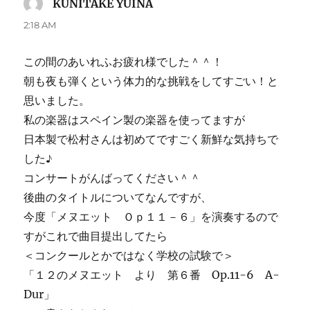
KUNITAKE YUINA
よ
り:
2:18 AM
この間のあいれふお疲れ様でした＾＾！
朝も夜も弾くという体力的な挑戦をしてすごい！と
思いました。
私の楽器はスペイン製の楽器を使ってますが
日本製で松村さんは初めてですごく新鮮な気持ちで
した♪
コンサートがんばってください＾＾
後曲のタイトルについてなんですが、
今度「メヌエット Ｏｐ１１－６」を演奏するので
すがこれで曲目提出してたら
＜コンクールとかではなく学校の試験で＞
「１２のメヌエット より 第６番 Op.11-6 A-
Dur」