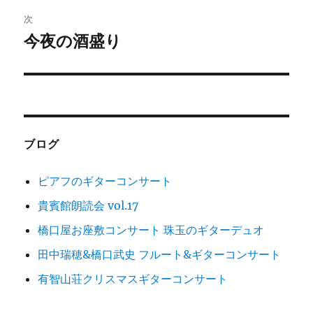
ビ
稿:
次
ゲ
今夜の酒盛り
次
の
ー
投
シ
稿:
ョ
ブログ
ン
ピアフのギターコンサート
貴賓館朗読会 vol.17
橋口屋お座敷コンサート 珠玉のギターデュオ
田中瑞穂&橋口武史 フルート&ギターコンサート
有智山荘クリスマスギターコンサート