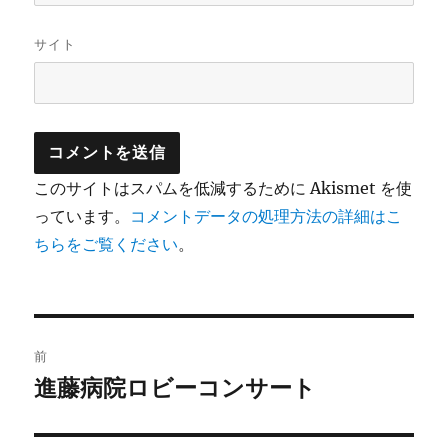
サイト
このサイトはスパムを低減するために Akismet を使
っています。
コメントデータの処理方法の詳細はこ
ちらをご覧ください
。
投
前
稿
進藤病院ロビーコンサート
前
の
ナ
投