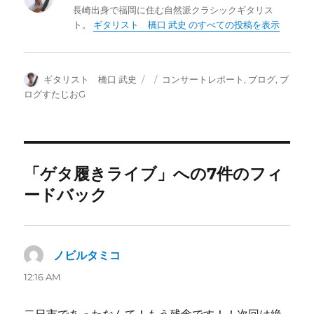
長崎出身で福岡に住む自然派クラシックギタリス
ト。
ギタリスト 橋口 武史 のすべての投稿を表示
投
投
カ
ギタリスト 橋口 武史
コンサートレポート
,
ブログ
,
ブ
稿
稿
テ
ログすたじおG
者
日:
ゴ
リ
ー
「ゲタ履きライブ」への7件のフィ
ードバック
ノビルタミコ
よ
り:
12:16 AM
二日市であったなんて！もう残念です！！次回は絶