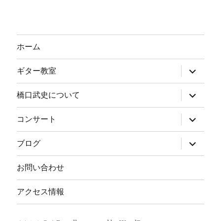
ホーム
サ
ギター教室
ブ
メ
ニ
サ
橋口武史について
ュ
ブ
ー
メ
を
ニ
サ
コンサート
展
ュ
ブ
開
ー
メ
を
ニ
サ
ブログ
展
ュ
ブ
開
ー
メ
を
ニ
お問い合わせ
展
ュ
開
ー
を
アクセス情報
展
開