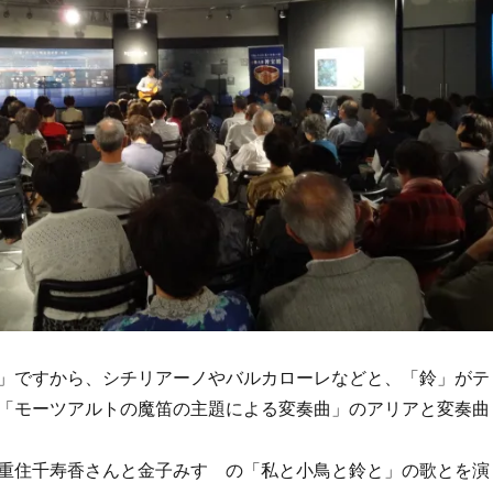
」ですから、シチリアーノやバルカローレなどと、「鈴」がテ
「モーツアルトの魔笛の主題による変奏曲」のアリアと変奏曲
重住千寿香さんと金子みすゞの「私と小鳥と鈴と」の歌とを演