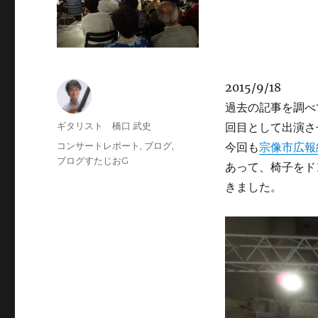
2015/9/18
過去の記事を調べ
投
ギタリスト 橋口 武史
回目として出演さ
稿
投
カ
コンサートレポート
,
ブログ
,
今回も
宗像市広報
者
稿
テ
ブログすたじおG
あって、椅子をド
日:
ゴ
きました。
リ
ー